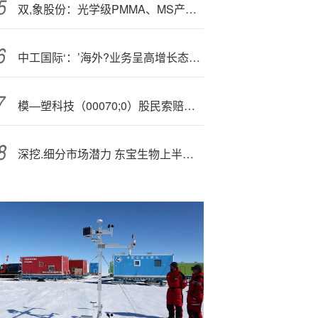
双,象股份：光学级PMMA、MS产品下游行业主要为家电、电子设备、汽车等消费品行业
中工国际‘：’海外?业务呈高增长态势 回购注销彰显发展信心
模—塑科技（00070;0）股民索赔时效倒计时五天，海南华铁（603300）索赔多次提交立案
深挖.细分市场潜力 东宝生物上半年营收3.69亿元