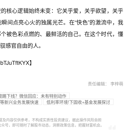
费的核心逻辑始终未变：它关乎爱，关乎欲望，关乎
瞬间点亮心火的独属光芒。在“快色”的激流中，我
那个被色彩点燃的、最鲜活的自己。在这个时代，懂
驾驭感官自由的人。
bTJuTftKYX
】
责任编辑： 李梓萌
微信被踢下线？微信回应：未有特别动作
AI等新兴业务发展快速
低利率环境!下固收+基金发展探讨
提及内容仅供参考，不构成实质性投资建议，据此操作风险自担
信公众号，即可随时了解股市动态，洞察政策信息，把握财富机会。