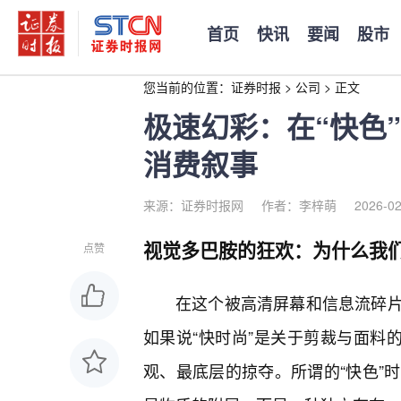
首页
快讯
要闻
股市
您当前的位置：
证券时报
>
公司
>
正文
极速幻彩：在“快色
消费叙事
来源：证券时报网
作者：李梓萌
2026-02
视觉多巴胺的狂欢：为什么我们
点赞
在这个被高清屏幕和信息流碎
如果说“快时尚”是关于剪裁与面料
观、最底层的掠夺。所谓的“快色”