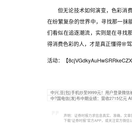
但无论技术如何演变，色彩消
在纷繁复杂的世界中，寻找那一抹能
们看似在追逐潮流，实则是在寻找
得消费色彩的人，才是真正懂得🌸
活动：【
8cjVGdkyAuHwSRRkeCZX
中兴;豆{包}手机炒至9999元！用户登录
中?国电信{发}布中期业绩：营收2715亿元 
声明：证券时报力求信息真实、准确，文章
下载“证券时报”官方APP，或关注官方微