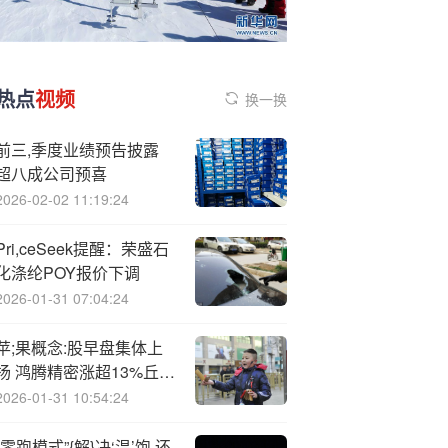
热点
视频
换一换
前三,季度业绩预告披露
超八成公司预喜
2026-02-02 11:19:24
Pri,ceSeek提醒：荣盛石
化涤纶POY报价下调
2026-01-31 07:04:24
苹;果概念:股早盘集体上
扬 鸿腾精密涨超13%丘钛
科技涨超5%
2026-01-31 10:54:24
“零跑模式”{解}决‘温’饱 还