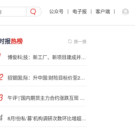
公众号
电子报
客户端
时报
热榜
换一换
博俊科;技：新工厂、新项目建成并稳定运营后有望明显改善提升经营性现金流
招银国;际：升中国:财险目标价至23.6港元 维持“买入”评级
午评‘|’国内期货主力合约涨跌互现 沪银涨超3%
8月!份私‘募’机构调研次数环比增超240%