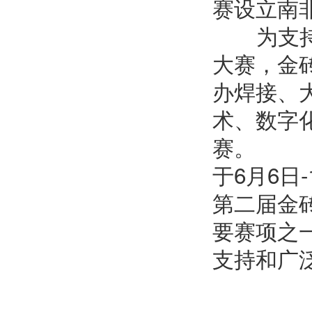
赛设立南
为支持南
大赛，金
办焊接、
术、数字
赛。
于
6
月
6
日
-
第二届金
要赛项之
支持和广