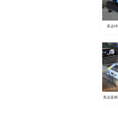
美达HC
美达蓝精