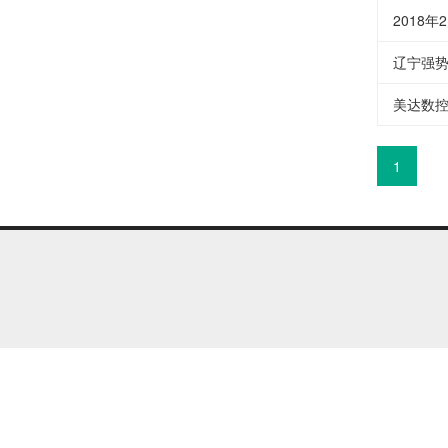
2018
辽宁强
美达数
1