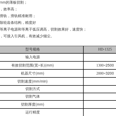
12mm的薄板切割；
，效率高；
滑轨，滑轨精准耐用；
除轮齿条结构，精度好
等离子电源和
等离子弧压调高
，切割效果好，速度快
；
，可接入引风机，有效减少烟尘
。
型号规格
HD-1325
输入电源
(
)(mm)
2500
有效切割范围
宽×长
1300
×
(mm)
3200
机器尺寸
2000
×
(mm/min)
切割速度
切割方式
切割气体
(mm)
切割厚度
运行精度