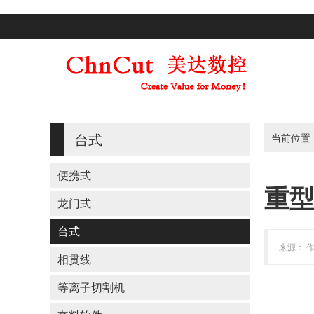
台式
当前位置
便携式
重
龙门式
台式
来源： 作
相贯线
等离子切割机